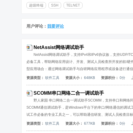
超级终端
SSH
TELNET
用户评论：
我要评论
NetAssist网络调试助手
NetAssist网络调试助手，支持IPv4和IPv6协议族，支持UD
必备工具，帮助网络应用设计、开发、测试人员检查所开发的软/硬
型应用场合：通过网络调试助手与自研网络应用程序或设备进行通信联调。软件支持
时，可以支持TCPServer防火墙，通过黑白名单管控客户端接入；支
资源类型：
软件工具
资源大小：
648KB
资源积分：
0分
进制和ASCII码之间任意转换；可以自动发送校验位，支持多种校
复功能；支持间隔发送，循环发送，批处理发送，输入数据可以从外
SCOMM串口网络二合一调试助手
或数据，便于通信联调。NetAssist网络调试助手是绿色软件，无所
野人家园 串口网络二合一调试助手SCOMM，支持串口和网络
SCOMM通信调试助手，是Windows平台下的串口/网络通信
试工作必备的专业工具之一，可以帮助通信研发、测试人员检查目
SCOMM通信调试助手是绿色软件，无需安装，只有一个执行文件，适用
资源类型：
软件工具
资源大小：
677KB
资源积分：
0分
信调试助手（使用不同的通信端口）。典型应用场合：使用本通信