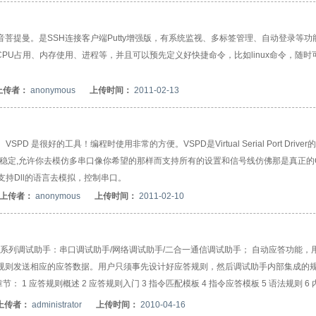
的谐音菩提曼。是SSH连接客户端Putty增强版，有系统监视、多标签管理、自动登录等功
控CPU占用、内存使用、进程等，并且可以预先定义好快捷命令，比如linux命令，随时
上传者：
anonymous
上传时间：
2011-02-13
很好的工具！编程时使用非常的方便。VSPD是Virtual Serial Port Drive
运行稳定,允许你去模仿多串口像你希望的那样而支持所有的设置和信号线仿佛那是真正的
有支持Dll的语言去模拟，控制串口。
上传者：
anonymous
上传时间：
2011-02-10
园系列调试助手：串口调试助手/网络调试助手/二合一通信调试助手； 自动应答功能，
义规则发送相应的应答数据。用户只须事先设计好应答规则，然后调试助手内部集成的
 应答规则概述 2 应答规则入门 3 指令匹配模板 4 指令应答模板 5 语法规则 6
应答规则-在线文档》 ●其他帮助文档：《串口调试助手-帮助教程》 《网络调试助手-
上传者：
administrator
上传时间：
2010-04-16