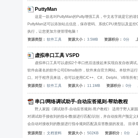
PuttyMan
这是一款名叫PuttyMan的Putty增强工具，中文名字就是它
PuttyMan还可以添加站点信息，保存密码、系统CPU类型以及监
执行，让您更加方便管理电脑！
资源类型：
软件工具
资源大小：
3.5MB
资源积分：
0分
虚拟串口工具 VSPD
虚拟串口工具可以虚拟2个串口然后连接起来实现自发自收调试。VSPD 是
软件由著名的软件公司Eltima制作，软件来自官方网站。本软件
口。对于程序员来说，你可以使用C/C++、C#、Delphi、VB等所
资源类型：
软件工具
资源大小：
11.1MB
资源积分：
0分
串口/网络调试助手-自动应答规则-帮助教程
野人家园《调试助手-自动应答规则-用户教程》 适用于野人家
对调试助手接收到的指令/数据进行匹配/识别，并自动按用户预定
会自动对接收到的数据进行指令规则匹配及应答数据的发送。 目录章节： 1
函数详解 7 应答规则设计实例 ●在线帮助文档： 《野人家园-自动
资源类型：
文档资料
资源大小：
502KB
资源积分：
0分