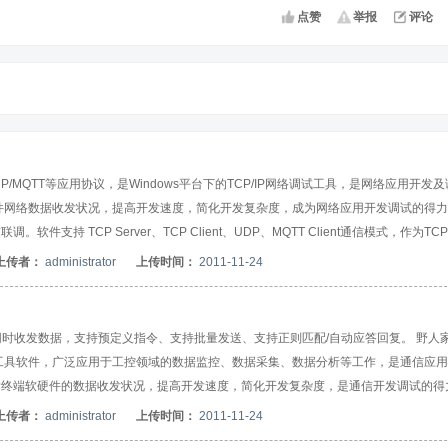
点赞
举报
评论
P/TCP/MQTT等应用协议，是Windows平台下的TCP/IP网络调试工具，是网络应用开发
件网络数据收发状况，提高开发速度，简化开发复杂度，成为网络应用开发调试的得
 TCP Server、TCP Client、UDP、MQTT Client通信模式，作为TC
持单播/组播/多播/广播；支持ASCII/HEX两种模式的数据收发，发送和接收的数据可
上传者：
administrator
上传时间：
2011-11-24
验格式；支持发送脚本代码以实现动态数据发送；支持建立自动应答规则，实现指令自动
部文件导入；可以保存预定义指令/数据序列，任何时候都可以通过工具面板发送预
安装，
同时收发数据，支持预定义指令、支持批量发送、支持正则匹配/自动应答回复。 野人
的调试工具软件，广泛应用于工控领域的数据监控、数据采集、数据分析等工作，是通信应
标终端软硬件的数据收发状况，提高开发速度，简化开发复杂度，是通信开发调试的得
于各版本Windows操作系统，不需要微软dotNet框架支持，支持一台PC同时启
上传者：
administrator
上传时间：
2011-11-24
调试软件对接用户的目标程序或者设备进行通信联调，支持同时收发串口和网络数据。