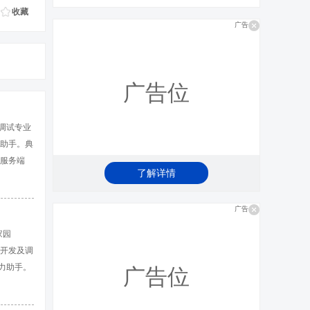
收藏
广告
广告位
及调试专业
力助手。典
P服务端
了解详情
以在十六
应答/回
广告
定义的指令
家园
用开发及调
力助手。
广告位
动多个通
串口通信