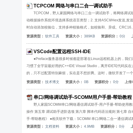
可自由设置串口号、波特率、校验位、数据位和停止位等（支持自定义
TCPCOM 网络与串口二合一调试助手
状态位的检测控制；网络通信支持IPv4和IPv6两种协议，支持UD
TCPCOM，野人家园网络与串口二合一调试助手，将网络调试
动根据操作系统环境选择系统语言类型；2. 支持ASCII/Hex发送,
时自动添加校验位，支持多种校验格式，如校验和、异或、CRC16、
析成对应的ASCII码进行发送。5. 支持AT指令自动添加回车换行
资源类型：
软件工具
资源大小：
389KB
资源积分：
0分
件,并支持数据文件和日志文件两种选项；7. 支持日志接收模式：接收
式；9. 支持任意间隔发送，循环发送；10.可以从文件导入数据用于
VSCode配置远程SSH-IDE
式TCP Server，TCP Client，UDP；【串口调试
●Preface服务器很多时候都是部署在Linux远程机器上的，
习惯了全宇宙最好用的C++IDE Visual Studio，离开IDE写代
的，只不过配置特别麻烦，实在是不想折腾。这时，微软开发了一个VSCo
问题。Remote-SSH配置简单，界面可视化，你可以把他看做是带IDE
资源类型：
技术博文
资源大小：
0B
资源积分：
0分
上传
SSH客户端win10系统自带openssh，所以这一步可以省略。win7系统需要安装
下载安装 https://code.visualstudio.com/●安装Remote-SSH（
串口/网络调试助手-SCOMM用户手册-帮助教程
野人家园SCOMM串口/网络通信调试助手-用户手册-帮助使用教
操作 第五章 调试助手进阶选项 第六章 脚本代码语法规则 第七章 
手-帮助教程》 ●相关软件下载：SCOMM 串口/网络二合一通信调试
资源类型：
文档资料
资源大小：
4.9MB
资源积分：
0分