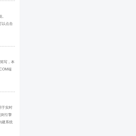
能。
可以点击
r的简写，本
COM端
用于实时
规则引擎
 内建系统
帮助教程》