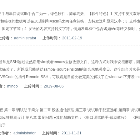
非标准波特率），支持各种软/硬件流控设置，支持对串口DCD、DTR、DSR、RT
P、TCP通信，集成服务端与客户端，作为服务端时可以
助手与串口调试助手合二为一，绿色软件，简单高效。【软件特色】1. 支持中英文双
发送和接收的数据可以在16进制和AscII码之间任意转换，支持发送和显示汉字；3. 支持
固定字节等；4. 发送的内容支持转义字符，例如发送框中包含诸如\r\n等转义符时，
，启用该选项时，在发送AT指令时会自动在行尾补全回车换行符；6. 接收的数据可以自
上传者：
administrator
上传时间：
2011-02-19
内容时会自动显示接收时间戳等相关信息。8. 接收和发送文字支持ANSI与UTF8两
发送；11.可定制发送框默认内容。 【网络调试】1. 支持TCP和UDP协议，支持广播
我们通常是SSH连过去然后用vim或者emacs去修改源文件。这种方式对我来说很麻烦，
码实在太痛苦了。所以我只能借助samba+sourceinsight的组合来勉强度日。这个组合其实
de的插件Remote-SSH，可以说是目前比较完美的解决了在windows下开发lin
的Putty。当然你也可以只把他当做一个远程ssh的连接工具来代替putty，xshell。 
者：
mingo
上传时间：
2019-08-06
git for windows，内部集成git bash带ssh客户端。●安装Visual Studio C
1）VSCode左侧边栏上
程 第一章 调试助手简介 第二章 设备通信原理 第三章 调试助手配置选项 第四章 调试
自动应答规则设计 第八章 常见问题 ●其他帮助文档：《串口调试助手-帮助教程》 《
助手
上传者：
administrator
上传时间：
2011-11-21