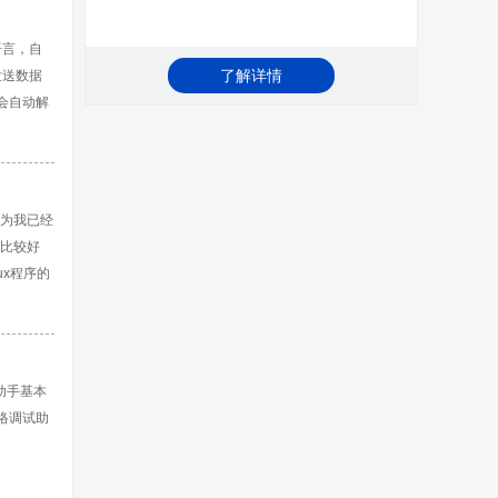
S等针脚
语言，自
了解详情
发送数据
会自动解
动保存到文
种编码方
，工作模
因为我已经
是比较好
ux程序的
●本地安装
ode从官网
助手基本
网络调试助