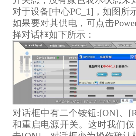
对于设备
[
中心
PC_1]
，如图所
如果要对其供电，可点击
Powe
择对话框如下所示：
对话框中有二个铵钮
:[ON]
、
[R
和重启电源开关。这时我们仅
击
[ON]
，对话框变为操作确认