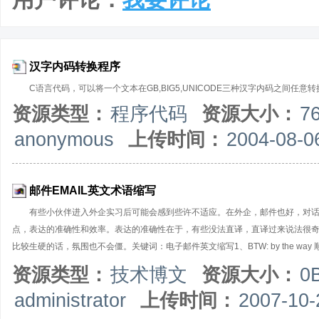
汉字内码转换程序
C语言代码，可以将一个文本在GB,BIG5,UNICODE三种汉字内码之间任意转换，
资源类型：
程序代码
资源大小：
7
anonymous
上传时间：
2004-08-0
邮件EMAIL英文术语缩写
有些小伙伴进入外企实习后可能会感到些许不适应。在外企，邮件也好，对
点，表达的准确性和效率。表达的准确性在于，有些没法直译，直译过来说法很
比较生硬的话，氛围也不会僵。关键词：电子邮件英文缩写1、BTW: by the way 顺便问下，顺便提
reference 供参考4、EOD: end of the day 下班前，比如说EOD Thursday，就是周四下
资源类型：
技术博文
资源大小：
0
determined/decided/confirmed 待定，比如会议室TBD，就是说会议室还待定的意思7、O
administrator
上传时间：
2007-10-
s'il vous plait, 希望得到回复的时候加上10、CC: carbon copy 抄