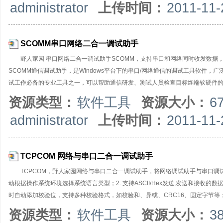
administrator
上传时间：
2011-11-
复功能；支持间隔发送，循环发送，批处理发送，输入数据可以从外部文件导入；
或数据，便于通信联调。NetAssist网络调试助手是绿色软件，无所安装，
SCOMM串口网络二合一调试助手
野人家园 串口网络二合一调试助手SCOMM，支持串口和网络同时收发数据
SCOMM通信调试助手，是Windows平台下的串口/网络通信的调试工具软件
试工作必备的专业工具之一，可以帮助通信研发、测试人员检查目标终端软硬件
SCOMM通信调试助手是绿色软件，无需安装，只有一个执行文件，适用于各版本Wi
资源类型：
软件工具
资源大小：
6
信调试助手（使用不同的通信端口）。典型应用场合：使用本通信调试软件对接
administrator
上传时间：
2011-11-
可自由设置串口号、波特率、校验位、数据位和停止位等（支持自定义非标准波特率）
状态位的检测控制；网络通信支持IPv4和IPv6两种协议，支持UDP、TCP通
TCPCOM 网络与串口二合一调试助手
TCPCOM，野人家园网络与串口二合一调试助手，将网络调试助手与串口调
动根据操作系统环境选择系统语言类型；2. 支持ASCII/Hex发送,发送和接收的数
时自动添加校验位，支持多种校验格式，如校验和、异或、CRC16、固定字节等；
析成对应的ASCII码进行发送。5. 支持AT指令自动添加回车换行，启用该选项
资源类型：
软件工具
资源大小：
3
件,并支持数据文件和日志文件两种选项；7. 支持日志接收模式：接收内容时会自动