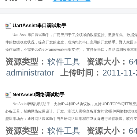
UartAssist串口调试助手
UartAssit串口调试助手，广泛应用于工控领域的数据监控、数据采集、
件的数据收发状况，提高开发的速度，成为您的串口应用的开发助手。野人家园UartA
操作系统，不需要dotNetFramework框架支持）。支持多串口，自动监测
非标准波特率）；支持各种软/硬件流控设置；支持对串口DCD、DTR、DSR、RT
资源类型：
软件工具
资源大小：
6
的数据可以在16进制和AscII码之间任意转换；可以自动发送校验位，支持多
administrator
上传时间：
2011-11-
规则，实现指令自动应答/回复功能；支持间隔发送，循环发送，批处理发送，输
发送预定义的指令或数据，便于通信联调。支持GPS调试、自动识别NMEA文本
NetAssist网络调试助手
NetAssist网络调试助手，支持IPv4和IPv6协议族，支持UDP/TCP/MQ
必备工具，帮助网络应用设计、开发、测试人员检查所开发的软/硬件网络数据收
型应用场合：通过网络调试助手与自研网络应用程序或设备进行通信联调。软件支持 TCP Se
时，可以支持TCPServer防火墙，通过黑白名单管控客户端接入；支持单播/组播/
资源类型：
软件工具
资源大小：
6
进制和ASCII码之间任意转换；可以自动发送校验位，支持多种校验格式；支持