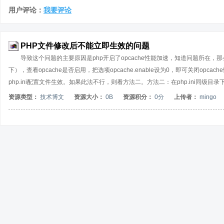
用户评论：
我要评论
PHP文件修改后不能立即生效的问题
导致这个问题的主要原因是php开启了opcache性能加速，知道问题所在，那么现在来解
下），查看opcache是否启用，把选项opcache.enable设为0，即可关闭opcache性
php.ini配置文件生效。如果此法不行，则看方法二。方法二：在php.ini同级目录下找
这个配置文件，同样修改选项opcache.enable=0。然后保存退出，并通过命令行 servic
资源类型：
技术博文
资源大小：
0B
资源积分：
0分
上传者：
mingo