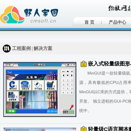
首 页
产品中心
工程案例
|
解决方案
嵌入式轻量级图形界
MinGUI是一款轻量
源，具有极低的CPU占用
MinGUI​以C库的方式提
开发。 独立进程的GUI-P
统中。
轻量级C语言脚本解