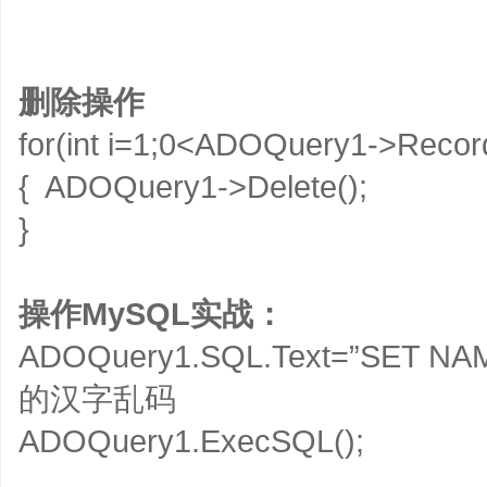
删除操作
for(int i=1;0<ADOQuery1->Recor
{ ADOQuery1->Delete();
}
操作MySQL实战：
ADOQuery1.SQL.Text=”SET N
的汉字乱码
ADOQuery1.ExecSQL();