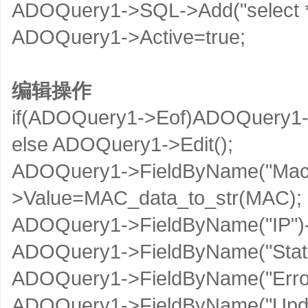
ADOQuery1->SQL->Add("select * 
ADOQuery1->Active=true;
编辑操作
if(ADOQuery1->Eof)ADOQuery1-
else ADOQuery1->Edit();
ADOQuery1->FieldByName("Mac
>Value=MAC_data_to_str(MAC);
ADOQuery1->FieldByName("IP")-
ADOQuery1->FieldByName("State")
ADOQuery1->FieldByName("Error
ADOQuery1->FieldByName("Upda