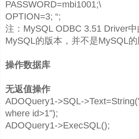
PASSWORD=mbi1001;\
OPTION=3; “;
注：MySQL ODBC 3.51 Drive
MySQL的版本，并不是MySQ
操作数据库
无返值操作
ADOQuery1->SQL->Text=String("u
where id>1");
ADOQuery1->ExecSQL();