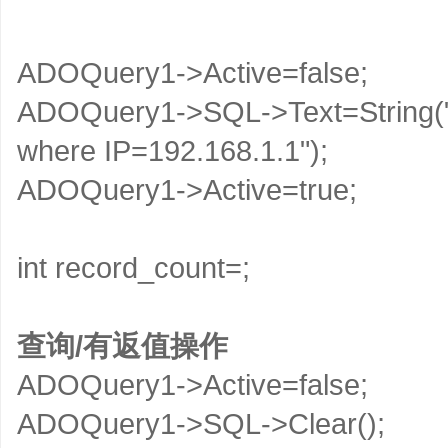
ADOQuery1->Active=false;
ADOQuery1->SQL->Text=String("s
where IP=192.168.1.1");
ADOQuery1->Active=true;
int record_count=;
查询/有返值操作
ADOQuery1->Active=false;
ADOQuery1->SQL->Clear();