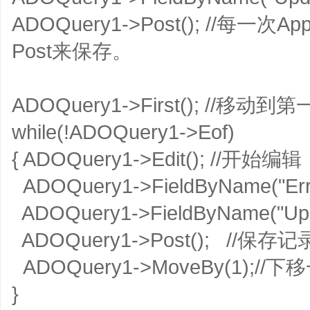
ADOQuery1->Post(); //每一
Post来保存。
ADOQuery1->First(); //移动
while(!ADOQuery1->Eof)
{ ADOQuery1->Edit(); //开始编辑
ADOQuery1->FieldByName("Erro
ADOQuery1->FieldByName("Upd
ADOQuery1->Post(); //保存记
ADOQuery1->MoveBy(1);//
}