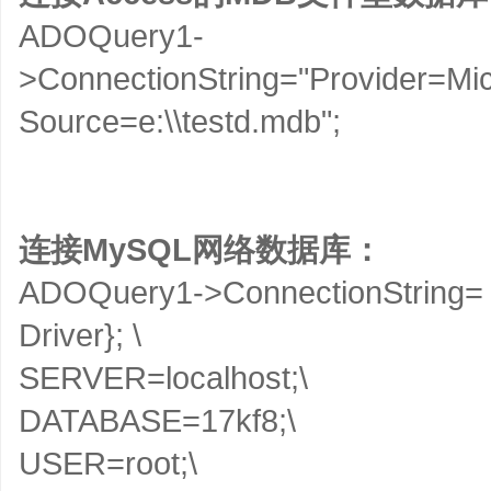
ADOQuery1-
>ConnectionString="Provider=Mic
Source=e:\\testd.mdb";
连接MySQL网络数据库：
ADOQuery1->ConnectionString
Driver}; \
SERVER=localhost;\
DATABASE=17kf8;\
USER=root;\