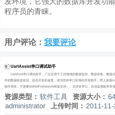
发环境，它强大的数据库开发功
程序员的青睐。
用户评论：
我要评论
UartAssist串口调试助手
UartAssit串口调试助手，广泛应用于工控领域的数据监控、数据采集、
件的数据收发状况，提高开发的速度，成为您的串口应用的开发助手。野人家园UartA
操作系统，不需要dotNetFramework框架支持）。支持多串口，自动监测
非标准波特率）；支持各种软/硬件流控设置；支持对串口DCD、DTR、DSR、RT
资源类型：
软件工具
资源大小：
6
的数据可以在16进制和AscII码之间任意转换；可以自动发送校验位，支持多
administrator
上传时间：
2011-11-
规则，实现指令自动应答/回复功能；支持间隔发送，循环发送，批处理发送，输
发送预定义的指令或数据，便于通信联调。支持GPS调试、自动识别NMEA文本