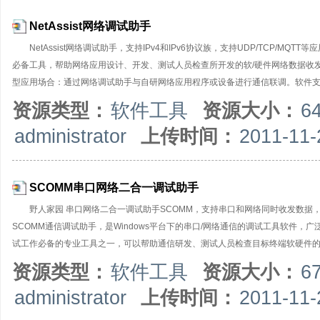
NetAssist网络调试助手
NetAssist网络调试助手，支持IPv4和IPv6协议族，支持UDP/TCP/MQ
必备工具，帮助网络应用设计、开发、测试人员检查所开发的软/硬件网络数据收
型应用场合：通过网络调试助手与自研网络应用程序或设备进行通信联调。软件支持 TCP Se
时，可以支持TCPServer防火墙，通过黑白名单管控客户端接入；支持单播/组播/
资源类型：
软件工具
资源大小：
6
进制和ASCII码之间任意转换；可以自动发送校验位，支持多种校验格式；支持
administrator
上传时间：
2011-11-
复功能；支持间隔发送，循环发送，批处理发送，输入数据可以从外部文件导入；
或数据，便于通信联调。NetAssist网络调试助手是绿色软件，无所安装，
SCOMM串口网络二合一调试助手
野人家园 串口网络二合一调试助手SCOMM，支持串口和网络同时收发数据
SCOMM通信调试助手，是Windows平台下的串口/网络通信的调试工具软件
试工作必备的专业工具之一，可以帮助通信研发、测试人员检查目标终端软硬件
SCOMM通信调试助手是绿色软件，无需安装，只有一个执行文件，适用于各版本Wi
资源类型：
软件工具
资源大小：
6
信调试助手（使用不同的通信端口）。典型应用场合：使用本通信调试软件对接
administrator
上传时间：
2011-11-
可自由设置串口号、波特率、校验位、数据位和停止位等（支持自定义非标准波特率）
状态位的检测控制；网络通信支持IPv4和IPv6两种协议，支持UDP、TCP通