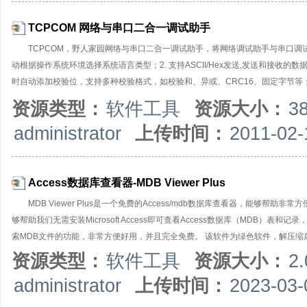
TCPCOM 网络与串口二合一调试助手
TCPCOM，野人家园网络与串口二合一调试助手，将网络调试助手与串口调
动根据操作系统环境选择系统语言类型；2. 支持ASCII/Hex发送,发送和接收的数
时自动添加校验位，支持多种校验格式，如校验和、异或、CRC16、固定字节等；
析成对应的ASCII码进行发送。5. 支持AT指令自动添加回车换行，启用该选项
资源类型：
软件工具
资源大小：
3
件,并支持数据文件和日志文件两种选项；7. 支持日志接收模式：接收内容时会自动
administrator
上传时间：
2011-02-
式；9. 支持任意间隔发送，循环发送；10.可以从文件导入数据用于发送；11.可
式TCP Server，TCP Client，UDP；【串口调试
Access数据库查看器-MDB Viewer Plus
MDB Viewer Plus是一个免费的Access/mdb数据库查看器，能够帮
够帮助我们无需安装Microsoft Access即可查看Access数据库（MDB
索MDB文件的功能，非常方便好用，并且完全免费。 该软件为绿色软件，解压缩后直接
资源类型：
软件工具
资源大小：
2
administrator
上传时间：
2023-03-