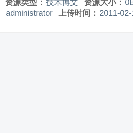
资源类型：
技术博文
资源大小：
0
T568A或者T568B的接法。对于交叉电缆，水晶头一端采用T586A或者T568
administrator
上传时间：
2011-02-
T568B标准接法，则另一头交叉后为1-绿白、2-绿、3-橙白、4-棕白、5-棕、6-橙