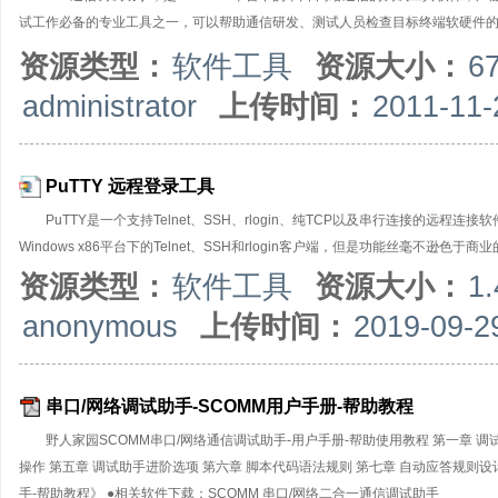
试工作必备的专业工具之一，可以帮助通信研发、测试人员检查目标终端软硬件
SCOMM通信调试助手是绿色软件，无需安装，只有一个执行文件，适用于各版本Wi
资源类型：
软件工具
资源大小：
6
信调试助手（使用不同的通信端口）。典型应用场合：使用本通信调试软件对接
administrator
上传时间：
2011-11-
可自由设置串口号、波特率、校验位、数据位和停止位等（支持自定义非标准波特率）
状态位的检测控制；网络通信支持IPv4和IPv6两种协议，支持UDP、TCP通
PuTTY 远程登录工具
PuTTY是一个支持Telnet、SSH、rlogin、纯TCP以及串行连接的远程连
Windows x86平台下的Telnet、SSH和rlogin客户端，但是功能丝毫不逊色于商业
资源类型：
软件工具
资源大小：
1
anonymous
上传时间：
2019-09-2
串口/网络调试助手-SCOMM用户手册-帮助教程
野人家园SCOMM串口/网络通信调试助手-用户手册-帮助使用教程 第一章 调
操作 第五章 调试助手进阶选项 第六章 脚本代码语法规则 第七章 自动应答规则设
手-帮助教程》 ●相关软件下载：SCOMM 串口/网络二合一通信调试助手