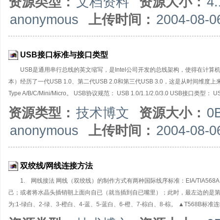
资源类型：
文档资料
资源大小：
4
anonymous
上传时间：
2004-08-0
USB接口标准与接口类型
USB是通用串行总线的英文缩写，是Intel公司开发的总线架构，使得在计
本）经历了一代USB 1.0、第二代USB 2.0和第三代USB 3.0，这是从时间
Type A/B/C/Mini/Micro。 USB协议规范： USB 1.0/1.1/2.0/3.0 USB接口类型： US
1995年，由Intel、IBM、Compaq、Microsoft、NEC、Digital、North Telecom
资源类型：
技术博文
资源大小：
0
anonymous
上传时间：
2004-08-0
双绞线/网线连接方法
1. 网线接法 网线（双绞线）的制作方式有两种国际线序标准：EIA/TIA568A
己；或者将水晶头插销朝上面向自已（就当插到自已嘴里）；此时，最左边的是第1
为:1-绿白、2-绿、3-橙白、4-蓝、5-蓝白、6-橙、7-棕白、8-棕。 ▲T568B标
8-棕。 双绞线的连接方法也主要有两种：分别为直通线缆、交叉线缆。直通线