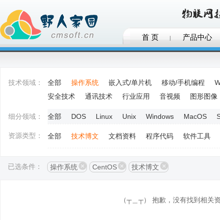
首 页
产品中心
技术领域：
全部
操作系统
嵌入式/单片机
移动/手机编程
W
安全技术
通讯技术
行业应用
音视频
图形图像
细分领域：
全部
DOS
Linux
Unix
Windows
MacOS
S
资源类型：
全部
技术博文
文档资料
程序代码
软件工具
已选条件：
操作系统
CentOS
技术博文
（┬＿┬） 抱歉，没有找到相关