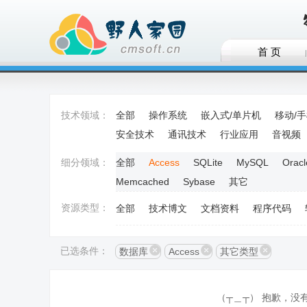
首 页
技术领域：
全部
操作系统
嵌入式/单片机
移动/
安全技术
通讯技术
行业应用
音视频
细分领域：
全部
Access
SQLite
MySQL
Oracl
Memcached
Sybase
其它
资源类型：
全部
技术博文
文档资料
程序代码
已选条件：
数据库
Access
其它类型
（┬＿┬） 抱歉，