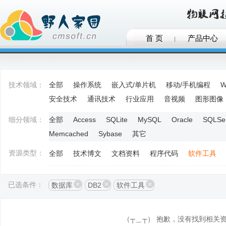
首 页
产品中心
技术领域：
全部
操作系统
嵌入式/单片机
移动/手机编程
W
安全技术
通讯技术
行业应用
音视频
图形图像
细分领域：
全部
Access
SQLite
MySQL
Oracle
SQLSe
Memcached
Sybase
其它
资源类型：
全部
技术博文
文档资料
程序代码
软件工具
已选条件：
数据库
DB2
软件工具
（┬＿┬） 抱歉，没有找到相关