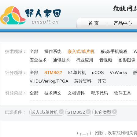
首 页
产品中心
技术领域：
全部
操作系统
嵌入式/单片机
移动/手机编程
W
安全技术
通讯技术
行业应用
音视频
图形图像
细分领域：
全部
STM8/32
51单片机
uCOS
VxWorks
嵌
VHDL/Verilog/FPGA
芯片资料
其它
资源类型：
全部
技术博文
文档资料
程序代码
软件工具
已选条件：
嵌入式/单片机
STM8/32
其它类型
（┬＿┬） 抱歉，没有找到相关