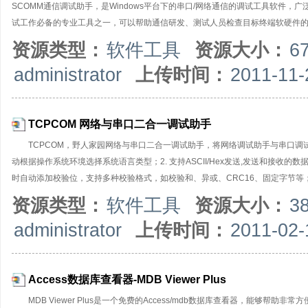
SCOMM通信调试助手，是Windows平台下的串口/网络通信的调试工具软件
试工作必备的专业工具之一，可以帮助通信研发、测试人员检查目标终端软硬件
SCOMM通信调试助手是绿色软件，无需安装，只有一个执行文件，适用于各版本Wi
资源类型：
软件工具
资源大小：
6
信调试助手（使用不同的通信端口）。典型应用场合：使用本通信调试软件对接
administrator
上传时间：
2011-11-
可自由设置串口号、波特率、校验位、数据位和停止位等（支持自定义非标准波特率）
状态位的检测控制；网络通信支持IPv4和IPv6两种协议，支持UDP、TCP通
TCPCOM 网络与串口二合一调试助手
TCPCOM，野人家园网络与串口二合一调试助手，将网络调试助手与串口调
动根据操作系统环境选择系统语言类型；2. 支持ASCII/Hex发送,发送和接收的数
时自动添加校验位，支持多种校验格式，如校验和、异或、CRC16、固定字节等；
析成对应的ASCII码进行发送。5. 支持AT指令自动添加回车换行，启用该选项
资源类型：
软件工具
资源大小：
3
件,并支持数据文件和日志文件两种选项；7. 支持日志接收模式：接收内容时会自动
administrator
上传时间：
2011-02-
式；9. 支持任意间隔发送，循环发送；10.可以从文件导入数据用于发送；11.可
式TCP Server，TCP Client，UDP；【串口调试
Access数据库查看器-MDB Viewer Plus
MDB Viewer Plus是一个免费的Access/mdb数据库查看器，能够帮