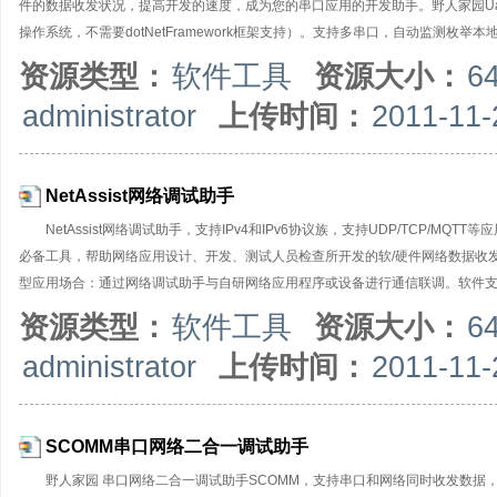
件的数据收发状况，提高开发的速度，成为您的串口应用的开发助手。野人家园UartA
操作系统，不需要dotNetFramework框架支持）。支持多串口，自动监测
非标准波特率）；支持各种软/硬件流控设置；支持对串口DCD、DTR、DSR、RT
资源类型：
软件工具
资源大小：
6
的数据可以在16进制和AscII码之间任意转换；可以自动发送校验位，支持多
administrator
上传时间：
2011-11-
规则，实现指令自动应答/回复功能；支持间隔发送，循环发送，批处理发送，输
发送预定义的指令或数据，便于通信联调。支持GPS调试、自动识别NMEA文本
NetAssist网络调试助手
NetAssist网络调试助手，支持IPv4和IPv6协议族，支持UDP/TCP/MQ
必备工具，帮助网络应用设计、开发、测试人员检查所开发的软/硬件网络数据收
型应用场合：通过网络调试助手与自研网络应用程序或设备进行通信联调。软件支持 TCP Se
时，可以支持TCPServer防火墙，通过黑白名单管控客户端接入；支持单播/组播/
资源类型：
软件工具
资源大小：
6
进制和ASCII码之间任意转换；可以自动发送校验位，支持多种校验格式；支持
administrator
上传时间：
2011-11-
复功能；支持间隔发送，循环发送，批处理发送，输入数据可以从外部文件导入；
或数据，便于通信联调。NetAssist网络调试助手是绿色软件，无所安装，
SCOMM串口网络二合一调试助手
野人家园 串口网络二合一调试助手SCOMM，支持串口和网络同时收发数据