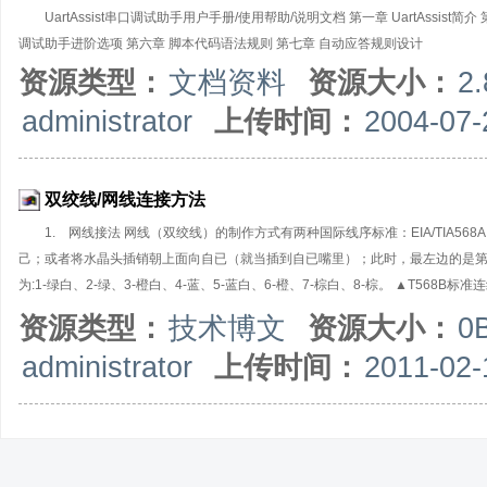
UartAssist串口调试助手用户手册/使用帮助/说明文档 第一章 UartAssi
调试助手进阶选项 第六章 脚本代码语法规则 第七章 自动应答规则设计
资源类型：
文档资料
资源大小：
2
administrator
上传时间：
2004-07-
双绞线/网线连接方法
1. 网线接法 网线（双绞线）的制作方式有两种国际线序标准：EIA/TIA568A
己；或者将水晶头插销朝上面向自已（就当插到自已嘴里）；此时，最左边的是第1
为:1-绿白、2-绿、3-橙白、4-蓝、5-蓝白、6-橙、7-棕白、8-棕。 ▲T568B标
8-棕。 双绞线的连接方法也主要有两种：分别为直通线缆、交叉线缆。直通线
资源类型：
技术博文
资源大小：
0
T568A或者T568B的接法。对于交叉电缆，水晶头一端采用T586A或者T568
administrator
上传时间：
2011-02-
T568B标准接法，则另一头交叉后为1-绿白、2-绿、3-橙白、4-棕白、5-棕、6-橙