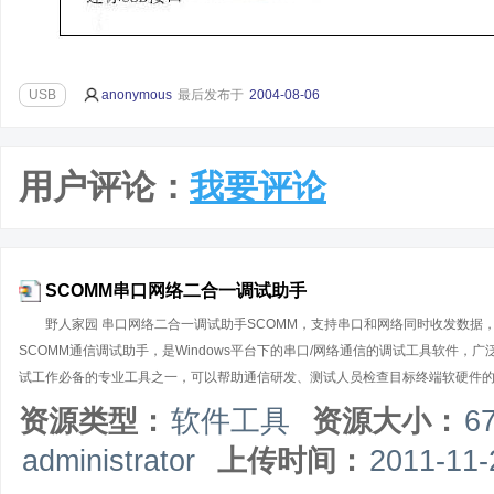
USB
anonymous
最后发布于
2004-08-06
用户评论：
我要评论
SCOMM串口网络二合一调试助手
野人家园 串口网络二合一调试助手SCOMM，支持串口和网络同时收发数据
SCOMM通信调试助手，是Windows平台下的串口/网络通信的调试工具软件
试工作必备的专业工具之一，可以帮助通信研发、测试人员检查目标终端软硬件
SCOMM通信调试助手是绿色软件，无需安装，只有一个执行文件，适用于各版本Wi
资源类型：
软件工具
资源大小：
6
信调试助手（使用不同的通信端口）。典型应用场合：使用本通信调试软件对接
administrator
上传时间：
2011-11-
可自由设置串口号、波特率、校验位、数据位和停止位等（支持自定义非标准波特率）
状态位的检测控制；网络通信支持IPv4和IPv6两种协议，支持UDP、TCP通