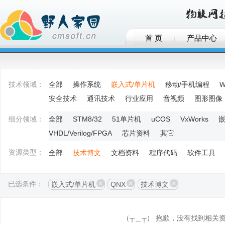
首 页
产品中心
技术领域：
全部
操作系统
嵌入式/单片机
移动/手机编程
W
安全技术
通讯技术
行业应用
音视频
图形图像
细分领域：
全部
STM8/32
51单片机
uCOS
VxWorks
嵌
VHDL/Verilog/FPGA
芯片资料
其它
资源类型：
全部
技术博文
文档资料
程序代码
软件工具
已选条件：
嵌入式/单片机
QNX
技术博文
（┬＿┬） 抱歉，没有找到相关