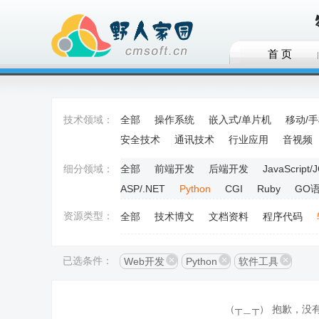
首 页
技术领域：
全部
操作系统
嵌入式/单片机
移动/
安全技术
通讯技术
行业应用
音视频
细分领域：
全部
前端开发
后端开发
JavaScript/
ASP/.NET
Python
CGI
Ruby
GO
资源类型：
全部
技术博文
文档资料
程序代码
已选条件：
Web开发
Python
软件工具
（┬＿┬） 抱歉，