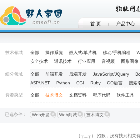
首 页
产品中心
技术领域：
全部
操作系统
嵌入式/单片机
移动/手机编程
W
安全技术
通讯技术
行业应用
音视频
图形图像
细分领域：
全部
前端开发
后端开发
JavaScript/JQuery
Bo
ASP/.NET
Python
CGI
Ruby
GO语言
搜索
资源类型：
全部
技术博文
文档资料
程序代码
软件工具
已选条件：
Web开发
Web商城
技术博文
（┬＿┬） 抱歉，没有找到相关