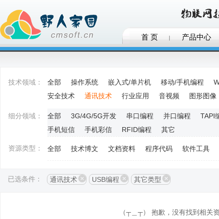
首 页
产品中心
技术领域：
全部
操作系统
嵌入式/单片机
移动/手机编程
W
安全技术
通讯技术
行业应用
音视频
图形图像
细分领域：
全部
3G/4G/5G开发
串口编程
并口编程
TAP
手机短信
手机彩信
RFID编程
其它
资源类型：
全部
技术博文
文档资料
程序代码
软件工具
已选条件：
通讯技术
USB编程
其它类型
（┬＿┬） 抱歉，没有找到相关