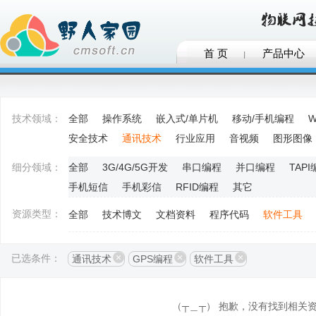
首 页
产品中心
技术领域：
全部
操作系统
嵌入式/单片机
移动/手机编程
W
安全技术
通讯技术
行业应用
音视频
图形图像
细分领域：
全部
3G/4G/5G开发
串口编程
并口编程
TAP
手机短信
手机彩信
RFID编程
其它
资源类型：
全部
技术博文
文档资料
程序代码
软件工具
已选条件：
通讯技术
GPS编程
软件工具
（┬＿┬） 抱歉，没有找到相关