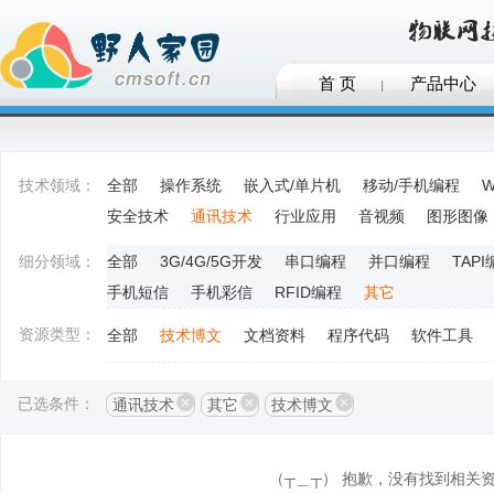
首 页
产品中心
技术领域：
全部
操作系统
嵌入式/单片机
移动/手机编程
W
安全技术
通讯技术
行业应用
音视频
图形图像
细分领域：
全部
3G/4G/5G开发
串口编程
并口编程
TAP
手机短信
手机彩信
RFID编程
其它
资源类型：
全部
技术博文
文档资料
程序代码
软件工具
已选条件：
通讯技术
其它
技术博文
（┬＿┬） 抱歉，没有找到相关