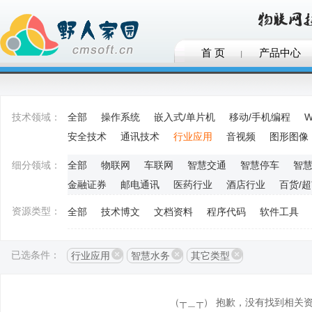
首 页
产品中心
技术领域：
全部
操作系统
嵌入式/单片机
移动/手机编程
W
安全技术
通讯技术
行业应用
音视频
图形图像
细分领域：
全部
物联网
车联网
智慧交通
智慧停车
智
金融证券
邮电通讯
医药行业
酒店行业
百货/
资源类型：
全部
技术博文
文档资料
程序代码
软件工具
已选条件：
行业应用
智慧水务
其它类型
（┬＿┬） 抱歉，没有找到相关