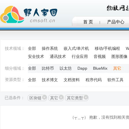
首 页
产品中心
技术领域：
全部
操作系统
嵌入式/单片机
移动/手机编程
W
安全技术
通讯技术
行业应用
音视频
图形图像
细分领域：
全部
比特币
以太坊
Dapp
BlueMix
其它
资源类型：
全部
技术博文
文档资料
程序代码
软件工具
已选条件：
区块链
其它
其它类型
（┬＿┬） 抱歉，没有找到相关