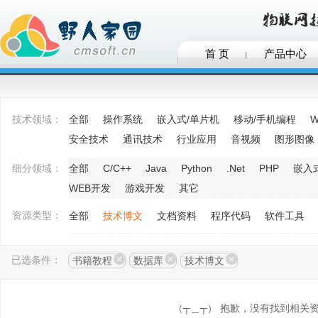
首 页
产品中心
技术领域：
全部
操作系统
嵌入式/单片机
移动/手机编程
W
安全技术
通讯技术
行业应用
音视频
图形图像
细分领域：
全部
C/C++
Java
Python
.Net
PHP
嵌入
WEB开发
游戏开发
其它
资源类型：
全部
技术博文
文档资料
程序代码
软件工具
已选条件：
书籍教程
数据库
技术博文
（┬＿┬） 抱歉，没有找到相关