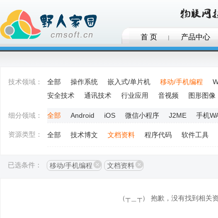
首 页
产品中心
技术领域：
全部
操作系统
嵌入式/单片机
移动/手机编程
W
安全技术
通讯技术
行业应用
音视频
图形图像
细分领域：
全部
Android
iOS
微信小程序
J2ME
手机W
资源类型：
全部
技术博文
文档资料
程序代码
软件工具
已选条件：
移动/手机编程
文档资料
（┬＿┬） 抱歉，没有找到相关