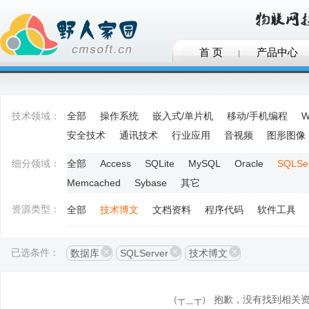
首 页
产品中心
技术领域：
全部
操作系统
嵌入式/单片机
移动/手机编程
W
安全技术
通讯技术
行业应用
音视频
图形图像
细分领域：
全部
Access
SQLite
MySQL
Oracle
SQLSe
Memcached
Sybase
其它
资源类型：
全部
技术博文
文档资料
程序代码
软件工具
已选条件：
数据库
SQLServer
技术博文
（┬＿┬） 抱歉，没有找到相关