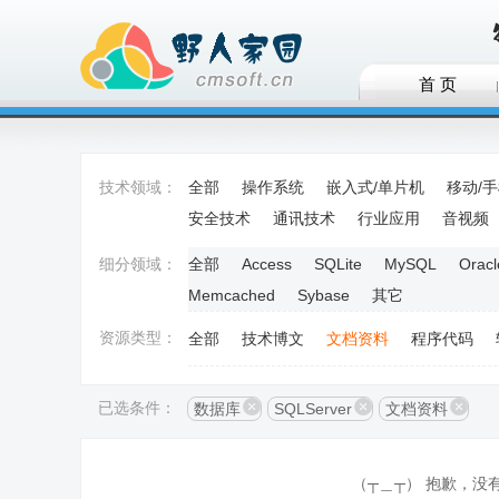
首 页
技术领域：
全部
操作系统
嵌入式/单片机
移动/
安全技术
通讯技术
行业应用
音视频
细分领域：
全部
Access
SQLite
MySQL
Oracl
Memcached
Sybase
其它
资源类型：
全部
技术博文
文档资料
程序代码
已选条件：
数据库
SQLServer
文档资料
（┬＿┬） 抱歉，