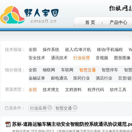
首 页
产品中心
技术领域：
全部
操作系统
嵌入式/单片机
移动/手机编程
W
安全技术
通讯技术
行业应用
音视频
图形图像
细分领域：
全部
物联网
车联网
智慧交通
智慧停车
智
金融证券
邮电通讯
医药行业
酒店行业
百货/
资源类型：
全部
技术博文
文档资料
程序代码
软件工具
已选条件：
行业应用
智慧交通
苏标-道路运输车辆主动安全智能防控系统通讯协议规范.pd
本协议是对 JT/T 808-2013 《道路运输车辆卫星定位系统 北斗兼容