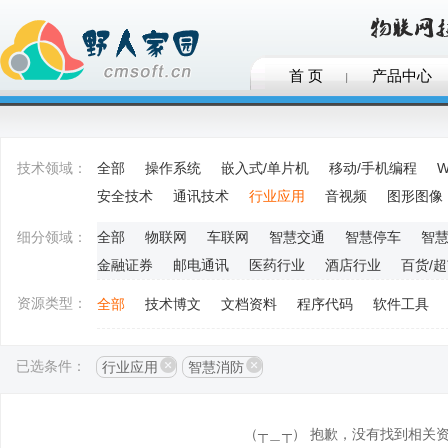
首 页
产品中心
技术领域：
全部
操作系统
嵌入式/单片机
移动/手机编程
W
安全技术
通讯技术
行业应用
音视频
图形图像
细分领域：
全部
物联网
车联网
智慧交通
智慧停车
智
金融证券
邮电通讯
医药行业
酒店行业
百货/
资源类型：
全部
技术博文
文档资料
程序代码
软件工具
已选条件：
行业应用
智慧消防
（┬＿┬） 抱歉，没有找到相关