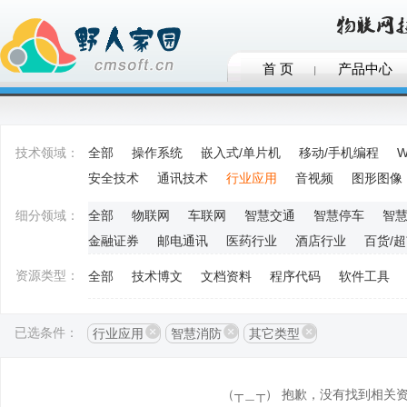
首 页
产品中心
技术领域：
全部
操作系统
嵌入式/单片机
移动/手机编程
W
安全技术
通讯技术
行业应用
音视频
图形图像
细分领域：
全部
物联网
车联网
智慧交通
智慧停车
智
金融证券
邮电通讯
医药行业
酒店行业
百货/
资源类型：
全部
技术博文
文档资料
程序代码
软件工具
已选条件：
行业应用
智慧消防
其它类型
（┬＿┬） 抱歉，没有找到相关