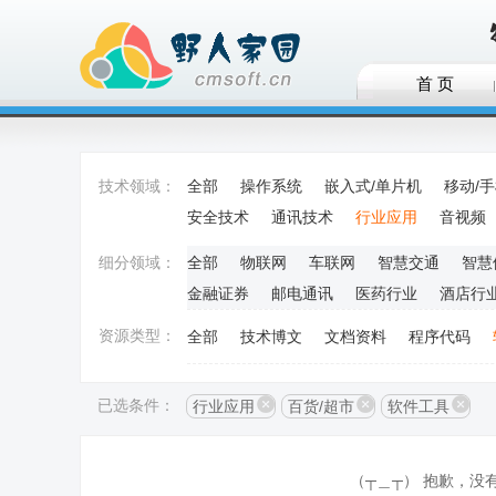
首 页
技术领域：
全部
操作系统
嵌入式/单片机
移动/
安全技术
通讯技术
行业应用
音视频
细分领域：
全部
物联网
车联网
智慧交通
智慧
金融证券
邮电通讯
医药行业
酒店行
资源类型：
全部
技术博文
文档资料
程序代码
已选条件：
行业应用
百货/超市
软件工具
（┬＿┬） 抱歉，