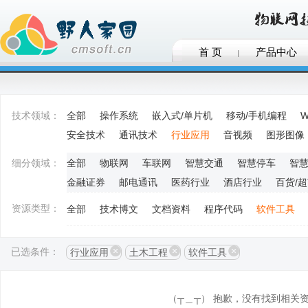
首 页
产品中心
技术领域：
全部
操作系统
嵌入式/单片机
移动/手机编程
W
安全技术
通讯技术
行业应用
音视频
图形图像
细分领域：
全部
物联网
车联网
智慧交通
智慧停车
智
金融证券
邮电通讯
医药行业
酒店行业
百货/
资源类型：
全部
技术博文
文档资料
程序代码
软件工具
已选条件：
行业应用
土木工程
软件工具
（┬＿┬） 抱歉，没有找到相关