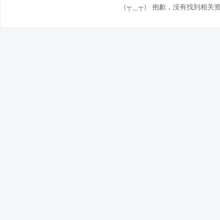
（┬＿┬） 抱歉，没有找到相关