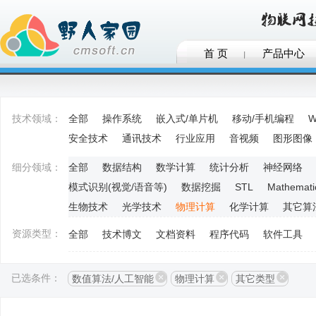
首 页
产品中心
技术领域：
全部
操作系统
嵌入式/单片机
移动/手机编程
W
安全技术
通讯技术
行业应用
音视频
图形图像
细分领域：
全部
数据结构
数学计算
统计分析
神经网络
模式识别(视觉/语音等)
数据挖掘
STL
Mathemati
生物技术
光学技术
物理计算
化学计算
其它算
资源类型：
全部
技术博文
文档资料
程序代码
软件工具
已选条件：
数值算法/人工智能
物理计算
其它类型