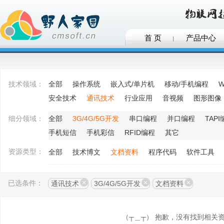
首 页
产品中心
技术领域：
全部
操作系统
嵌入式/单片机
移动/手机编程
W
安全技术
通讯技术
行业应用
音视频
图形图像
细分领域：
全部
3G/4G/5G开发
串口编程
并口编程
TAP
手机短信
手机彩信
RFID编程
其它
资源类型：
全部
技术博文
文档资料
程序代码
软件工具
已选条件：
通讯技术
3G/4G/5G开发
文档资料
（┬＿┬） 抱歉，没有找到相关