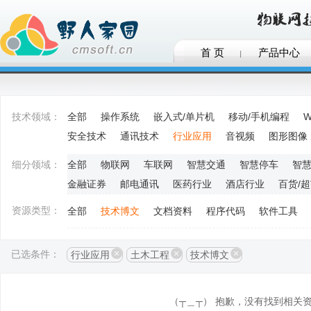
首 页
产品中心
技术领域：
全部
操作系统
嵌入式/单片机
移动/手机编程
W
安全技术
通讯技术
行业应用
音视频
图形图像
细分领域：
全部
物联网
车联网
智慧交通
智慧停车
智
金融证券
邮电通讯
医药行业
酒店行业
百货/
资源类型：
全部
技术博文
文档资料
程序代码
软件工具
已选条件：
行业应用
土木工程
技术博文
（┬＿┬） 抱歉，没有找到相关