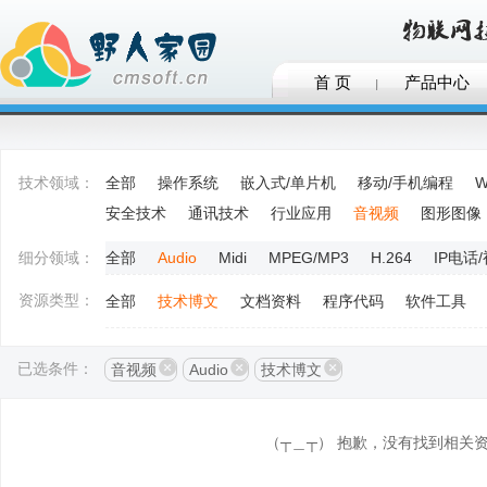
首 页
产品中心
技术领域：
全部
操作系统
嵌入式/单片机
移动/手机编程
W
安全技术
通讯技术
行业应用
音视频
图形图像
细分领域：
全部
Audio
Midi
MPEG/MP3
H.264
IP电话
资源类型：
全部
技术博文
文档资料
程序代码
软件工具
已选条件：
音视频
Audio
技术博文
（┬＿┬） 抱歉，没有找到相关