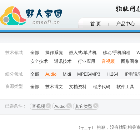
首 页
产品中心
技术领域：
全部
操作系统
嵌入式/单片机
移动/手机编程
W
安全技术
通讯技术
行业应用
音视频
图形图像
细分领域：
全部
Audio
Midi
MPEG/MP3
H.264
IP电话
资源类型：
全部
技术博文
文档资料
程序代码
软件工具
已选条件：
音视频
Audio
其它类型
（┬＿┬） 抱歉，没有找到相关