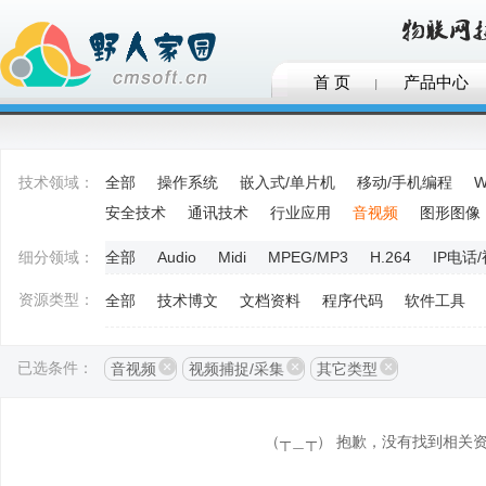
首 页
产品中心
技术领域：
全部
操作系统
嵌入式/单片机
移动/手机编程
W
安全技术
通讯技术
行业应用
音视频
图形图像
细分领域：
全部
Audio
Midi
MPEG/MP3
H.264
IP电话
资源类型：
全部
技术博文
文档资料
程序代码
软件工具
已选条件：
音视频
视频捕捉/采集
其它类型
（┬＿┬） 抱歉，没有找到相关