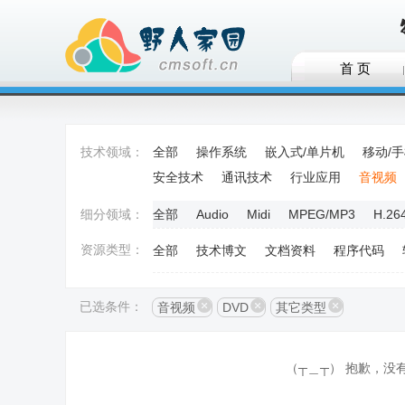
首 页
技术领域：
全部
操作系统
嵌入式/单片机
移动/
安全技术
通讯技术
行业应用
音视频
细分领域：
全部
Audio
Midi
MPEG/MP3
H.26
资源类型：
全部
技术博文
文档资料
程序代码
已选条件：
音视频
DVD
其它类型
（┬＿┬） 抱歉，