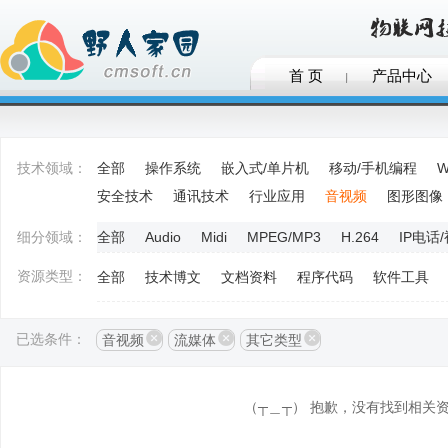
首 页
产品中心
技术领域：
全部
操作系统
嵌入式/单片机
移动/手机编程
W
安全技术
通讯技术
行业应用
音视频
图形图像
细分领域：
全部
Audio
Midi
MPEG/MP3
H.264
IP电话
资源类型：
全部
技术博文
文档资料
程序代码
软件工具
已选条件：
音视频
流媒体
其它类型
（┬＿┬） 抱歉，没有找到相关