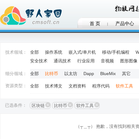
首 页
产品中心
技术领域：
全部
操作系统
嵌入式/单片机
移动/手机编程
W
安全技术
通讯技术
行业应用
音视频
图形图像
细分领域：
全部
比特币
以太坊
Dapp
BlueMix
其它
资源类型：
全部
技术博文
文档资料
程序代码
软件工具
已选条件：
区块链
比特币
软件工具
（┬＿┬） 抱歉，没有找到相关