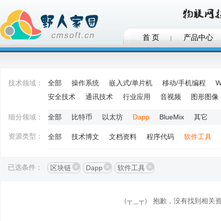
首 页
产品中心
技术领域：
全部
操作系统
嵌入式/单片机
移动/手机编程
W
安全技术
通讯技术
行业应用
音视频
图形图像
细分领域：
全部
比特币
以太坊
Dapp
BlueMix
其它
资源类型：
全部
技术博文
文档资料
程序代码
软件工具
已选条件：
区块链
Dapp
软件工具
（┬＿┬） 抱歉，没有找到相关