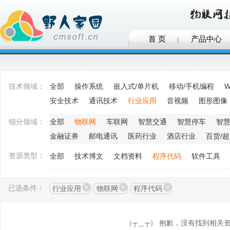
首 页
产品中心
技术领域：
全部
操作系统
嵌入式/单片机
移动/手机编程
W
安全技术
通讯技术
行业应用
音视频
图形图像
细分领域：
全部
物联网
车联网
智慧交通
智慧停车
智
金融证券
邮电通讯
医药行业
酒店行业
百货/
资源类型：
全部
技术博文
文档资料
程序代码
软件工具
已选条件：
行业应用
物联网
程序代码
（┬＿┬） 抱歉，没有找到相关