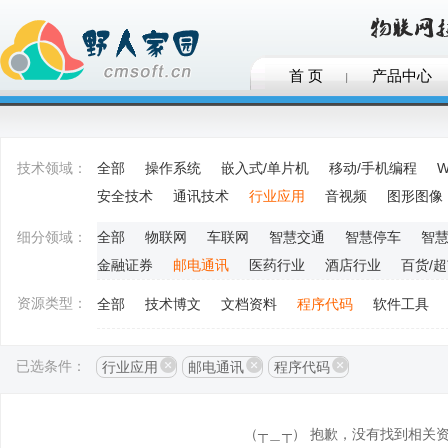
首 页
产品中心
技术领域：
全部
操作系统
嵌入式/单片机
移动/手机编程
W
安全技术
通讯技术
行业应用
音视频
图形图像
细分领域：
全部
物联网
车联网
智慧交通
智慧停车
智
金融证券
邮电通讯
医药行业
酒店行业
百货/
资源类型：
全部
技术博文
文档资料
程序代码
软件工具
已选条件：
行业应用
邮电通讯
程序代码
（┬＿┬） 抱歉，没有找到相关