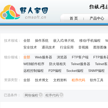
首 页
产品中心
技术领域：
全部
操作系统
嵌入式/单片机
移动/手机编程
W
安全技术
通讯技术
行业应用
音视频
图形图像
细分领域：
全部
Web服务器
浏览器
FTP客户端
FTP服务
WEB邮件程序
防火墙相关
Telnet服务器
Telnet
远程控制编程
P2P编程
Socket编程
SNMP编程
资源类型：
全部
技术博文
文档资料
程序代码
软件工具
已选条件：
网络编程
程序代码