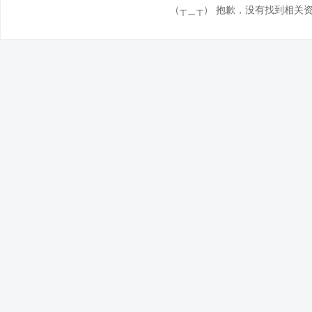
（┬＿┬） 抱歉，没有找到相关