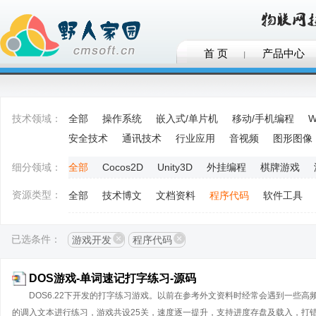
首 页
产品中心
技术领域：
全部
操作系统
嵌入式/单片机
移动/手机编程
W
安全技术
通讯技术
行业应用
音视频
图形图像
细分领域：
全部
Cocos2D
Unity3D
外挂编程
棋牌游戏
资源类型：
全部
技术博文
文档资料
程序代码
软件工具
已选条件：
游戏开发
程序代码
DOS游戏-单词速记打字练习-源码
DOS6.22下开发的打字练习游戏。以前在参考外文资料时经常会遇到一些
的调入文本进行练习，游戏共设25关，速度逐一提升，支持进度存盘及载入，打错时有