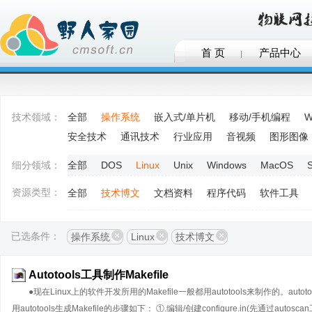
首 页
产品中心
技术领域：
全部
操作系统
嵌入式/单片机
移动/手机编程
W
安全技术
通讯技术
行业应用
音视频
图形图像
细分领域：
全部
DOS
Linux
Unix
Windows
MacOS
S
资源类型：
全部
技术博文
文档资料
程序代码
软件工具
已选条件：
操作系统
Linux
技术博文
Autotools工具制作Makefile
●现在Linux上的软件开发所用的Makefile一般都用autotools来制作的。autotoos
用autotools生成Makefile的步骤如下： ①.编辑/创建configure.in(先通过autoscan