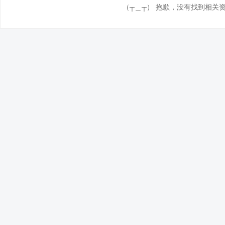
（┬＿┬） 抱歉，没有找到相关