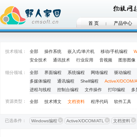
首 页
产品中心
技术领域：
全部
操作系统
嵌入式/单片机
移动/手机编程
W
安全技术
通讯技术
行业应用
音视频
图形图像
细分领域：
全部
界面编程
系统编程
网络编程
驱动编程
多媒体编程
通讯编程
Shell编程
ActiveX/DCOM/
进程与线程
控制台编程
文件操作
打印编程
多
资源类型：
全部
技术博文
文档资料
程序代码
软件工具
已选条件：
Windows编程
ActiveX/DCOM/ATL
文档资料