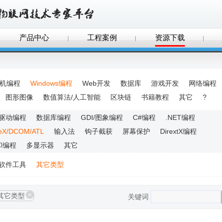
产品中心
工程案例
资源下载
手机编程
Windows编程
Web开发
数据库
游戏开发
网络编程
图形图像
数值算法/人工智能
区块链
书籍教程
其它
?
驱动编程
数据库编程
GDI/图象编程
C#编程
.NET编程
veX/DCOM/ATL
输入法
钩子截获
屏幕保护
DirextX编程
印编程
多显示器
其它
软件工具
其它类型
其它类型
关键词