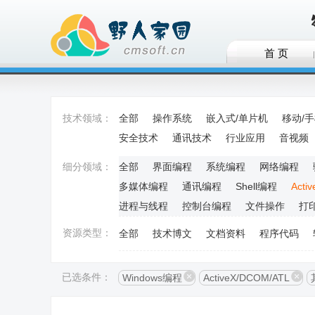
首 页
技术领域：
全部
操作系统
嵌入式/单片机
移动/
安全技术
通讯技术
行业应用
音视频
细分领域：
全部
界面编程
系统编程
网络编程
多媒体编程
通讯编程
Shell编程
Acti
进程与线程
控制台编程
文件操作
打
资源类型：
全部
技术博文
文档资料
程序代码
已选条件：
Windows编程
ActiveX/DCOM/ATL