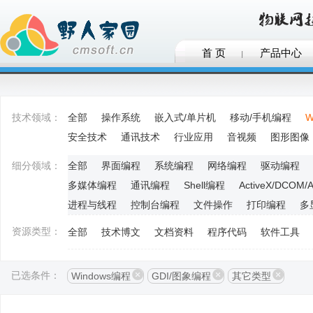
首 页
产品中心
技术领域：
全部
操作系统
嵌入式/单片机
移动/手机编程
W
安全技术
通讯技术
行业应用
音视频
图形图像
细分领域：
全部
界面编程
系统编程
网络编程
驱动编程
多媒体编程
通讯编程
Shell编程
ActiveX/DCOM/
进程与线程
控制台编程
文件操作
打印编程
多
资源类型：
全部
技术博文
文档资料
程序代码
软件工具
已选条件：
Windows编程
GDI/图象编程
其它类型