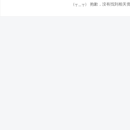
（┬＿┬） 抱歉，没有找到相关